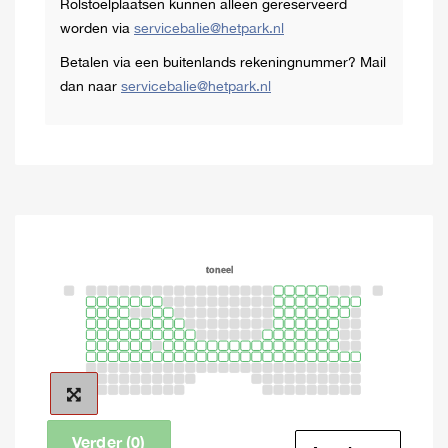
Rolstoelplaatsen kunnen alleen gereserveerd
op
worden via
servicebalie@hetpark.nl
de
letter
Betalen via een buitenlands rekeningnummer? Mail
‘n’
dan naar
servicebalie@hetpark.nl
om
naar
de
volgende
stap
te
gaan.
toneel
Verder (0)