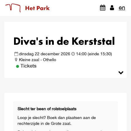
en
Gebruik
Tab
om
Diva's in de Kerststal
tussen
de
stoelen
dinsdag 22 december 2026
14:00 (einde 15:30)
te
Kleine zaal - Othello
Tickets
navigeren.
Druk
op
Enter
of
Spatie
om
een
Slecht ter been of rolstoelplaats
stoel
Loop je slecht? Boek dan plaatsen aan de
te
rechterzijde in de Grote zaal.
selecteren.
Druk